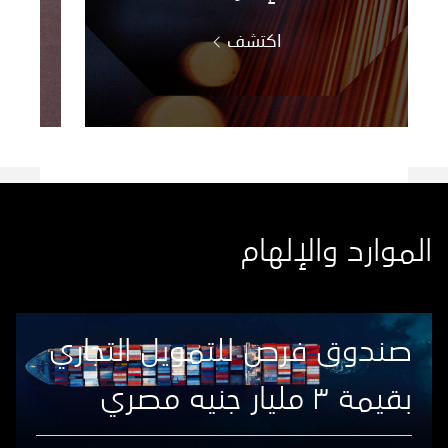
اكتشف
Showing items
1
to
3
of
5
الموارد والإلهام
صندوق فرص للتمويل التجاري
بقيمة ۳ مليار جنيه مصري