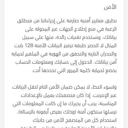
الأمن
نطبق معايير أمنية صارمة على إجراءاتنا من منطلق
الرغبة في منع إطلاع الجهات غير المخولة على
بياناتك. ونستخدم تقنيات رائدة، منها على سبيل
المثال لا الحصر طبقة ترميز البيانات الآمنة 128 بايت
والجدران النارية والتحقق من الهوية في الملقم لحماية
أمن بياناتك. الدخول إلى حسابك ومعلومات الحساب
يخضع لحماية كلمة المرور التي تحددها أنت.
ولسوء الحظ، لا يمكن ضمان الأمن التام لنقل البيانات
عبر الإنترنت. إذا كان متصفحك يعمل بالإعدادات
المناسبة، يجب أن يخبرك ما إن كانت المعلومات التي
ترسلها ستكون آمنة (وذلك بعرض أيقونة بالرسالة).
استخدام كل من المتصفح الآمن من جانبك
والإجراءات الأمنية الصارمة من جانبنا هي الطريقة