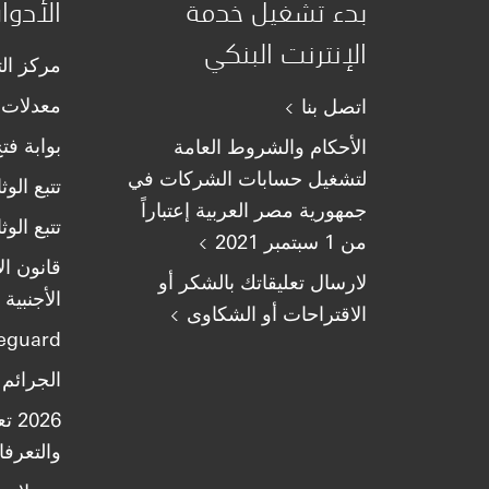
بدء تشغيل خدمة
الأدوا
الإنترنت البنكي
مركز ال
معدلات ا
اتصل بنا
بوابة ف
الأحكام والشروط العامة
لتشغيل حسابات الشركات في
تتبع الوث
جمهورية مصر العربية إعتباراً
تتبع الوث
من 1 سبتمبر 2021
قانون ال
لارسال تعليقاتك بالشكر أو
الأجنبية
الاقتراحات أو الشكاوى
eguard
الجرائم 
026
والتعرفات ب