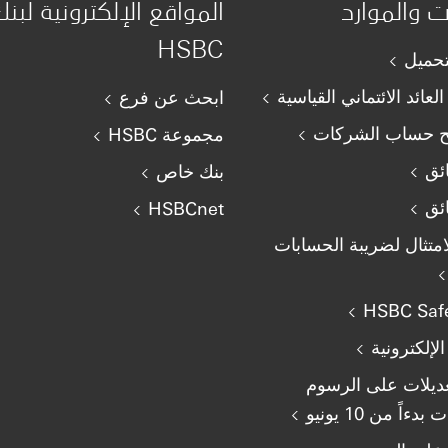
ت والموارد
المواقع الإلكترونية لبن
HSBC
تحميل
لعائد الائتماني القياسية
ابحث عن فرع
تح حساب الشركات
مجموعة HSBC
ائق
بنك خاص
ائق
HSBCnet
امتثال لضريبة الحسابات
HSBC Saf
الإلكترونية
2 تعديلات على الرسوم
دءاً من 10 يونيو