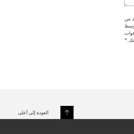
د من
وسط
عوات
تك.*
العودة إلى أعلى