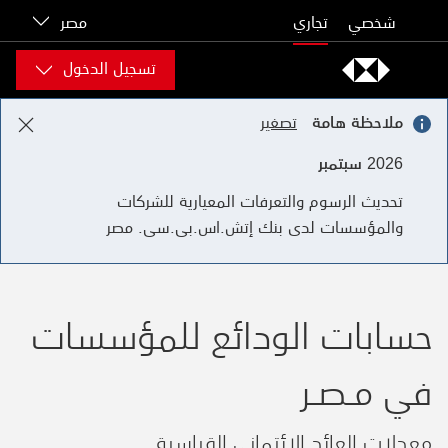
Skip to content
شخصي
تجاري
مصر
تسجيل الدخول
ملاحظة هامة
تصغير
2026 سبتمبر
تحديث الرسوم والتعرفات المعيارية للشركات
والمؤسسات لدى بنك إتش.اس.بى.سى. مصر
حسابات الودائع للمؤسسات
في مـصـر
معدلات العائد الائتماني القياسية