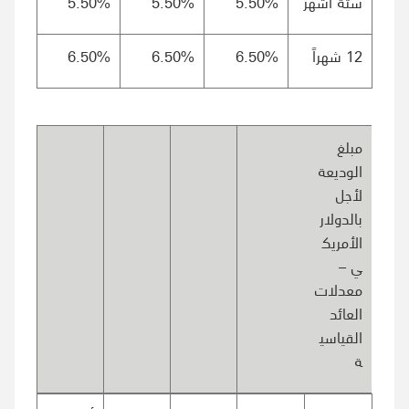
ستة أشهر
5.50%
5.50%
5.50%
12 شهراً
6.50%
6.50%
6.50%
مبلغ
الوديعة
لأجل
بالدولار
الأمريك
ي –
معدلات
العائد
القياسي
ة